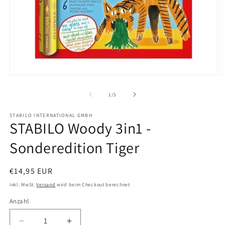
Medien
M
1
2
in
in
von
1
/
5
Modal
M
öffnen
ö
STABILO INTERNATIONAL GMBH
STABILO Woody 3in1 -
Sonderedition Tiger
Normaler
€14,95 EUR
Preis
inkl. MwSt.
Versand
wird beim Checkout berechnet
Anzahl