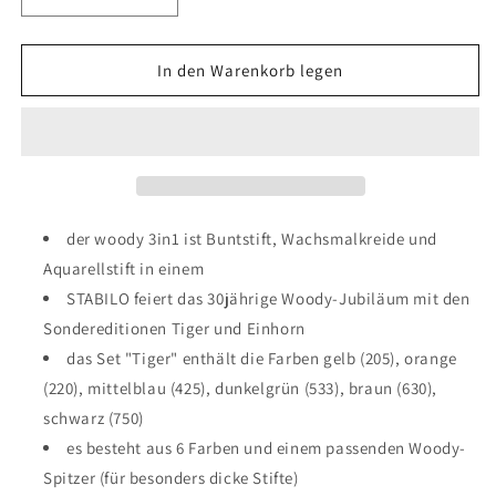
Verringere
Erhöhe
die
die
Menge
Menge
für
für
In den Warenkorb legen
STABILO
STABILO
Woody
Woody
3in1
3in1
-
-
Sonderedition
Sonderedition
Tiger
Tiger
der woody 3in1 ist Buntstift, Wachsmalkreide und
Aquarellstift in einem
STABILO feiert das 30jährige Woody-Jubiläum mit den
Sondereditionen Tiger und Einhorn
das Set "Tiger" enthält die Farben gelb (205), orange
(220), mittelblau (425), dunkelgrün (533), braun (630),
schwarz (750)
es besteht aus 6 Farben und einem passenden Woody-
Spitzer (für besonders dicke Stifte)