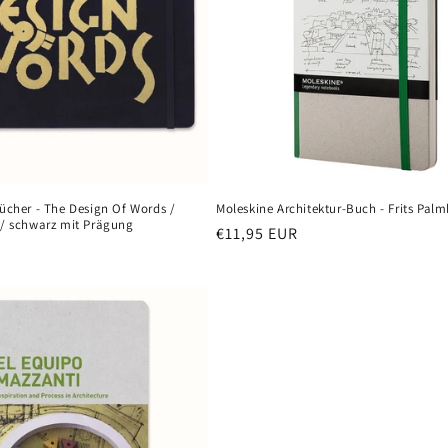
ücher - The Design Of Words /
Moleskine Architektur-Buch - Frits Pa
 / schwarz mit Prägung
Normaler
€11,95 EUR
Preis