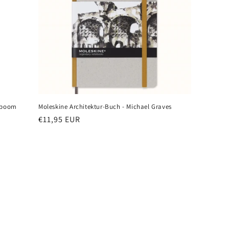
lmboom
Moleskine Architektur-Buch - Michael Graves
Normaler
€11,95 EUR
Preis