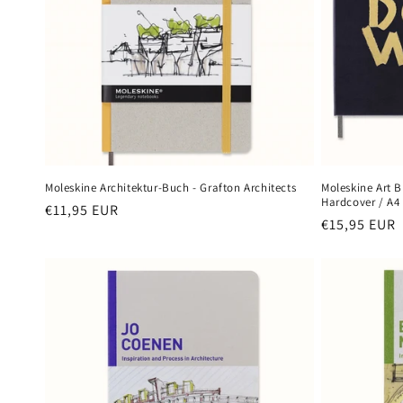
o
r
i
e
:
Moleskine Architektur-Buch - Grafton Architects
Moleskine Art B
Hardcover / A4
Normaler
€11,95 EUR
Normaler
€15,95 EUR
Preis
Preis