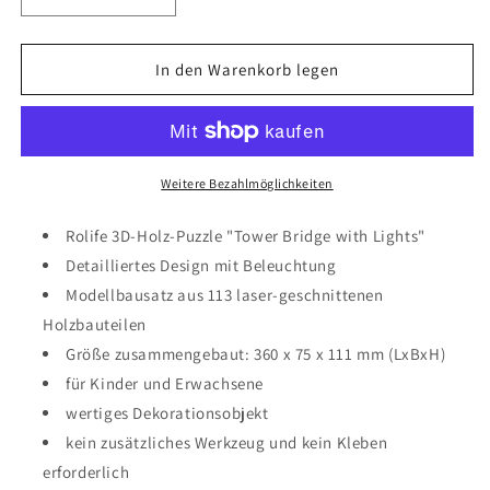
Verringere
Erhöhe
die
die
Menge
Menge
für
für
In den Warenkorb legen
Rolife
Rolife
3D-
3D-
Holz-
Holz-
Puzzle
Puzzle
&quot;Tower
&quot;Tower
Weitere Bezahlmöglichkeiten
Bridge
Bridge
with
with
Rolife 3D-Holz-Puzzle "Tower Bridge with Lights"
Lights&quot;
Lights&quot;
Detailliertes Design mit Beleuchtung
Modellbausatz aus 113 laser-geschnittenen
Holzbauteilen
Größe zusammengebaut: 360 x 75 x 111 mm (LxBxH)
für Kinder und Erwachsene
wertiges Dekorationsobjekt
kein zusätzliches Werkzeug und kein Kleben
erforderlich