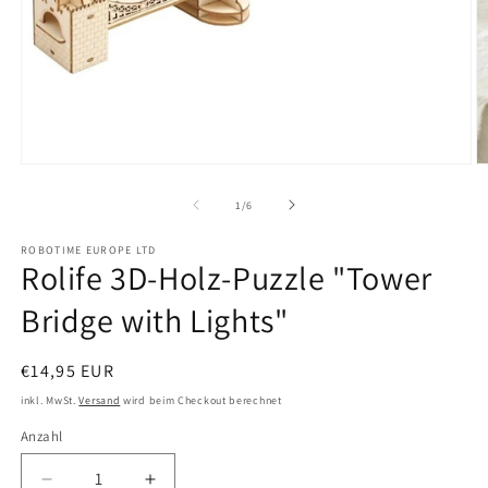
Medien
M
1
2
in
in
von
1
/
6
Modal
M
öffnen
ö
ROBOTIME EUROPE LTD
Rolife 3D-Holz-Puzzle "Tower
Bridge with Lights"
Normaler
€14,95 EUR
Preis
inkl. MwSt.
Versand
wird beim Checkout berechnet
Anzahl