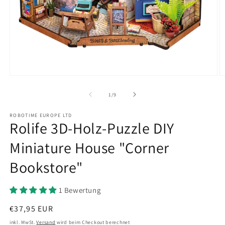
Medien
M
1
2
in
in
von
1
/
9
Modal
M
öffnen
ö
ROBOTIME EUROPE LTD
Rolife 3D-Holz-Puzzle DIY
Miniature House "Corner
Bookstore"
1 Bewertung
Normaler
€37,95 EUR
Preis
inkl. MwSt.
Versand
wird beim Checkout berechnet