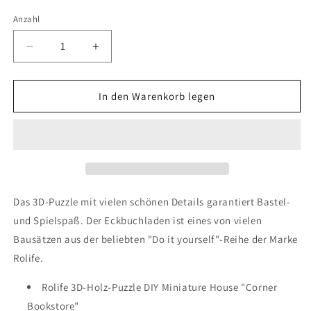
Anzahl
Verringere
Erhöhe
die
die
Menge
Menge
für
für
In den Warenkorb legen
Rolife
Rolife
3D-
3D-
Holz-
Holz-
Puzzle
Puzzle
DIY
DIY
Miniature
Miniature
House
House
Das 3D-Puzzle mit vielen schönen Details garantiert Bastel-
&quot;Corner
&quot;Corner
und Spielspaß. Der Eckbuchladen ist eines von vielen
Bookstore&quot;
Bookstore&quot;
Bausätzen aus der beliebten "Do it yourself"-Reihe der Marke
Rolife.
Rolife 3D-Holz-Puzzle DIY Miniature House "Corner
Bookstore"