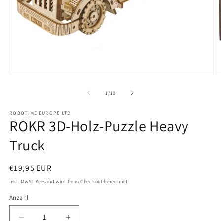
Medien
M
1
2
in
in
von
1
/
10
Modal
M
öffnen
ö
ROBOTIME EUROPE LTD
ROKR 3D-Holz-Puzzle Heavy
Truck
Normaler
€19,95 EUR
Preis
inkl. MwSt.
Versand
wird beim Checkout berechnet
Anzahl