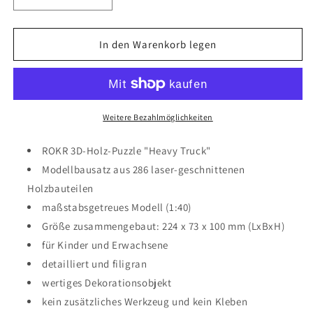
Verringere
Erhöhe
die
die
Menge
Menge
für
für
In den Warenkorb legen
ROKR
ROKR
3D-
3D-
Holz-
Holz-
Puzzle
Puzzle
Heavy
Heavy
Weitere Bezahlmöglichkeiten
Truck
Truck
ROKR 3D-Holz-Puzzle "Heavy Truck"
Modellbausatz aus 286 laser-geschnittenen
Holzbauteilen
maßstabsgetreues Modell (1:40)
Größe zusammengebaut: 224 x 73 x 100 mm (LxBxH)
für Kinder und Erwachsene
detailliert und filigran
wertiges Dekorationsobjekt
kein zusätzliches Werkzeug und kein Kleben