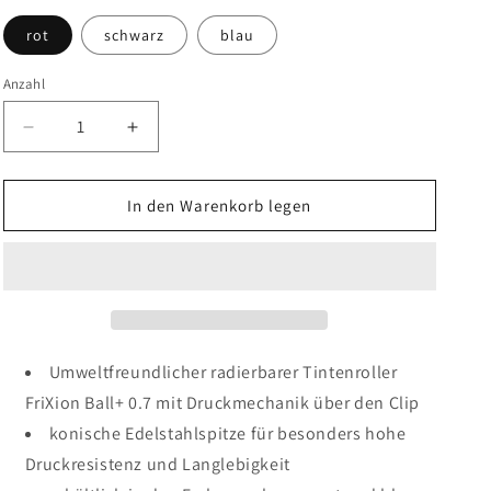
rot
schwarz
blau
Anzahl
Verringere
Erhöhe
die
die
Menge
Menge
für
für
In den Warenkorb legen
Pilot
Pilot
Tintenroller
Tintenroller
FriXion
FriXion
Ball+
Ball+
0.7
0.7
Office-
Office-
Edition
Edition
Umweltfreundlicher radierbarer Tintenroller
FriXion Ball+ 0.7 mit Druckmechanik über den Clip
konische Edelstahlspitze für besonders hohe
Druckresistenz und Langlebigkeit