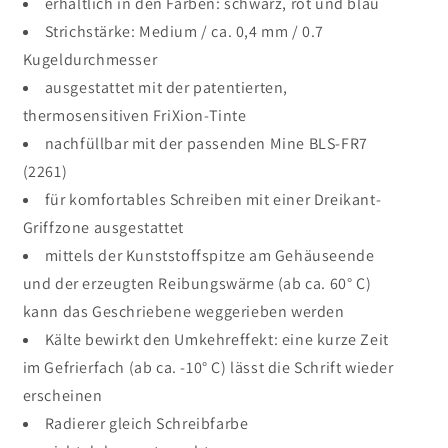
erhältlich in den Farben: schwarz, rot und blau
Strichstärke: Medium / ca. 0,4 mm / 0.7
Kugeldurchmesser
ausgestattet mit der patentierten,
thermosensitiven FriXion-Tinte
nachfüllbar mit der passenden Mine BLS-FR7
(2261)
für komfortables Schreiben mit einer Dreikant-
Griffzone ausgestattet
mittels der Kunststoffspitze am Gehäuseende
und der erzeugten Reibungswärme (ab ca. 60° C)
kann das Geschriebene weggerieben werden
Kälte bewirkt den Umkehreffekt: eine kurze Zeit
im Gefrierfach (ab ca. -10° C) lässt die Schrift wieder
erscheinen
Radierer gleich Schreibfarbe