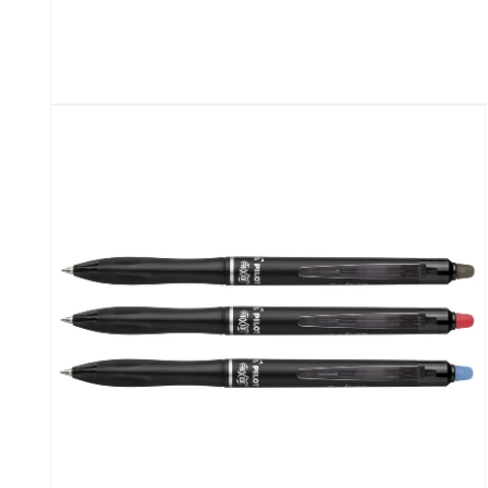
Medien
1
in
Modal
öffnen