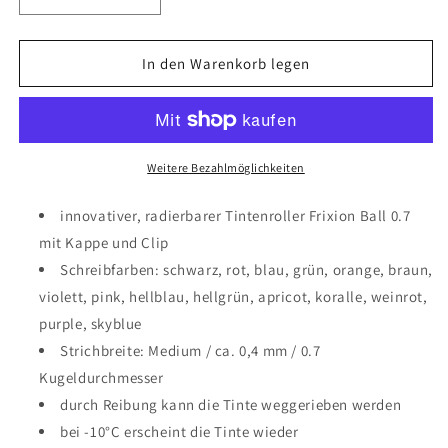
Verringere
Erhöhe
die
die
Menge
Menge
für
für
In den Warenkorb legen
Pilot
Pilot
Tintenroller
Tintenroller
Frixion
Frixion
Ball
Ball
0.7
0.7
Weitere Bezahlmöglichkeiten
-
-
15er-
15er-
innovativer, radierbarer Tintenroller Frixion Ball 0.7
Set
Set
mit Kappe und Clip
Schreibfarben: schwarz, rot, blau, grün, orange, braun,
violett, pink, hellblau, hellgrün, apricot, koralle, weinrot,
purple, skyblue
Strichbreite: Medium / ca. 0,4 mm / 0.7
Kugeldurchmesser
durch Reibung kann die Tinte weggerieben werden
bei -10°C erscheint die Tinte wieder