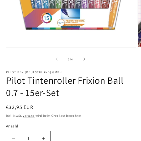
Medien
M
1
2
in
in
von
1
/
4
Modal
M
öffnen
ö
PILOT PEN (DEUTSCHLAND) GMBH
Pilot Tintenroller Frixion Ball
0.7 - 15er-Set
Normaler
€32,95 EUR
Preis
inkl. MwSt.
Versand
wird beim Checkout berechnet
Anzahl