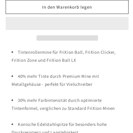
Menge
Menge
für
für
In den Warenkorb legen
Pilot
Pilot
Großraummine
Großraummine
FriXion
FriXion
Metall-
Metall-
Mine
Mine
0.7
0.7
/
/
Tintenrollermine für FriXion Ball, FriXion Clicker,
M
M
FriXion Zone und FriXion Ball LX
/
/
Schwarz
Schwarz
40% mehr Tinte durch Premium Mine mit
Metallgehäuse - perfekt für Vielschreiber
30% mehr Farbintensität durch optimierte
Tintenformel, verglichen zu Standard FriXion Minen
Konische Edelstahlspitze für besonders hohe
Druckresistenz und Langlebigkeit