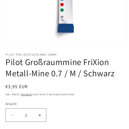
Medien
1
in
PILOT PEN (DEUTSCHLAND) GMBH
Pilot Großraummine FriXion
Modal
öffnen
Metall-Mine 0.7 / M / Schwarz
Normaler
€3,95 EUR
Preis
inkl. MwSt.
Versand
wird beim Checkout berechnet
Anzahl
Verringere
Erhöhe
die
die