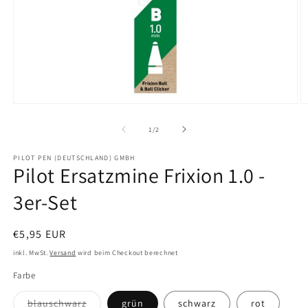
Medien
M
1
2
in
in
von
1
/
2
Modal
M
öffnen
ö
PILOT PEN (DEUTSCHLAND) GMBH
Pilot Ersatzmine Frixion 1.0 -
3er-Set
Normaler
€5,95 EUR
Preis
inkl. MwSt.
Versand
wird beim Checkout berechnet
Farbe
blauschwarz
grün
schwarz
rot