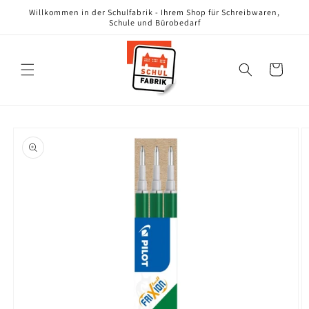
Direkt
Willkommen in der Schulfabrik - Ihrem Shop für Schreibwaren,
zum
Schule und Bürobedarf
Inhalt
Warenkorb
oduktinformationen
ringen