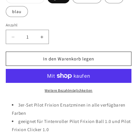
Variante
ausverkauft
oder
blau
nicht
verfügbar
Anzahl
Verringere
Erhöhe
die
die
Menge
Menge
für
für
In den Warenkorb legen
Pilot
Pilot
Ersatzmine
Ersatzmine
Frixion
Frixion
1.0
1.0
-
-
Weitere Bezahlmöglichkeiten
3er-
3er-
Set
Set
3er-Set Pilot Frixion Ersatzminen in alle verfügbaren
Farben
geeignet für Tintenroller Pilot Frixion Ball 1.0 und Pilot
Frixion Clicker 1.0