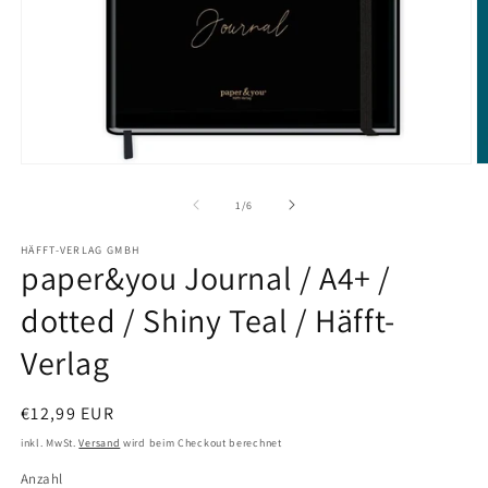
Medien
M
1
2
in
in
von
1
/
6
Modal
M
öffnen
ö
HÄFFT-VERLAG GMBH
paper&you Journal / A4+ /
dotted / Shiny Teal / Häfft-
Verlag
Normaler
€12,99 EUR
Preis
inkl. MwSt.
Versand
wird beim Checkout berechnet
Anzahl