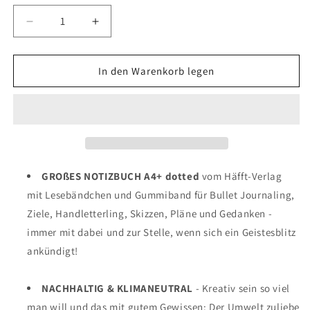
Verringere
Erhöhe
die
die
Menge
Menge
für
für
In den Warenkorb legen
paper&amp;you
paper&amp;you
Journal
Journal
/
/
A4+
A4+
/
/
dotted
dotted
/
/
GROßES NOTIZBUCH A4+ dotted
vom Häfft-Verlag
Shiny
Shiny
mit Lesebändchen und Gummiband für Bullet Journaling,
Teal
Teal
Ziele, Handletterling, Skizzen, Pläne und Gedanken -
/
/
Häfft-
Häfft-
immer mit dabei und zur Stelle, wenn sich ein Geistesblitz
Verlag
Verlag
ankündigt!
NACHHALTIG & KLIMANEUTRAL
- Kreativ sein so viel
man will und das mit gutem Gewissen: Der Umwelt zuliebe