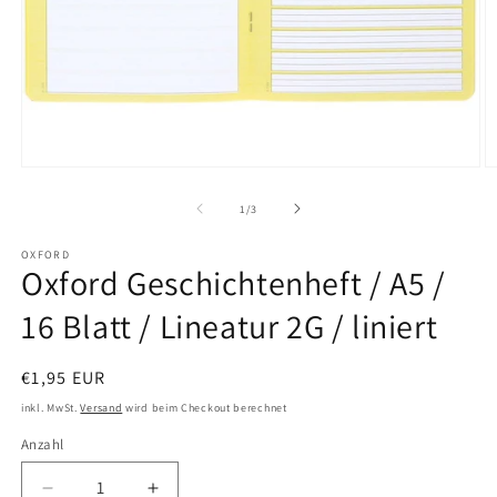
Medien
M
1
2
in
in
von
1
/
3
Modal
M
öffnen
ö
OXFORD
Oxford Geschichtenheft / A5 /
16 Blatt / Lineatur 2G / liniert
Normaler
€1,95 EUR
Preis
inkl. MwSt.
Versand
wird beim Checkout berechnet
Anzahl