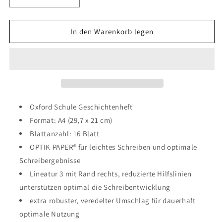
Verringere
Erhöhe
die
die
Menge
Menge
für
für
In den Warenkorb legen
Oxford
Oxford
Geschichtenheft
Geschichtenheft
/
/
A4
A4
/
/
16
16
Blatt
Blatt
Oxford Schule Geschichtenheft
/
/
Format: A4 (29,7 x 21 cm)
Lineatur
Lineatur
Blattanzahl: 16 Blatt
3G
3G
/
/
OPTIK PAPER® für leichtes Schreiben und optimale
liniert
liniert
Schreibergebnisse
Lineatur 3 mit Rand rechts, reduzierte Hilfslinien
unterstützen optimal die Schreibentwicklung
extra robuster, veredelter Umschlag für dauerhaft
optimale Nutzung