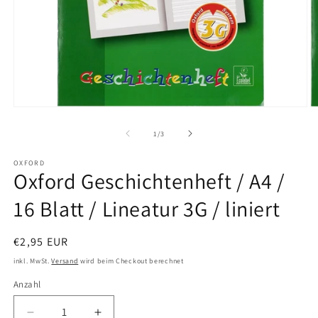
Medien
M
1
2
in
in
von
1
/
3
Modal
M
öffnen
ö
OXFORD
Oxford Geschichtenheft / A4 /
16 Blatt / Lineatur 3G / liniert
Normaler
€2,95 EUR
Preis
inkl. MwSt.
Versand
wird beim Checkout berechnet
Anzahl