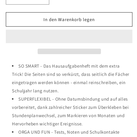
Verringere
Erhöhe
die
die
Menge
Menge
für
für
In den Warenkorb legen
Häfft
Häfft
Smart
Smart
Aufgabenheft
Aufgabenheft
A5
A5
mit
mit
Umschlag
Umschlag
/
/
SO SMART - Das Hausaufgabenheft mit dem extra
Chaos
Chaos
Trick! Die Seiten sind so verkürzt, dass seitlich die Fächer
eingetragen werden können - einmal reinschreiben, ein
Schuljahr lang nutzen.
SUPERFLEXIBEL - Ohne Datumsbindung und auf alles
vorbereitet, dank zahlreicher Sticker zum Überkleben bei
Stundenplanwechsel, zum Markieren von Monaten und
Hervorheben wichtiger Ereignisse.
ORGA UND FUN - Tests, Noten und Schulkontakte