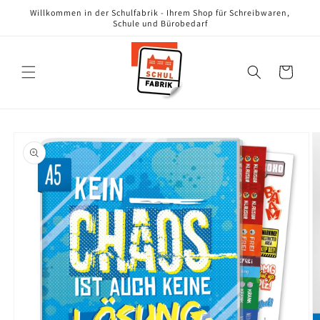
Direkt
Willkommen in der Schulfabrik - Ihrem Shop für Schreibwaren,
zum
Schule und Bürobedarf
Inhalt
Warenkorb
oduktinformationen
ringen