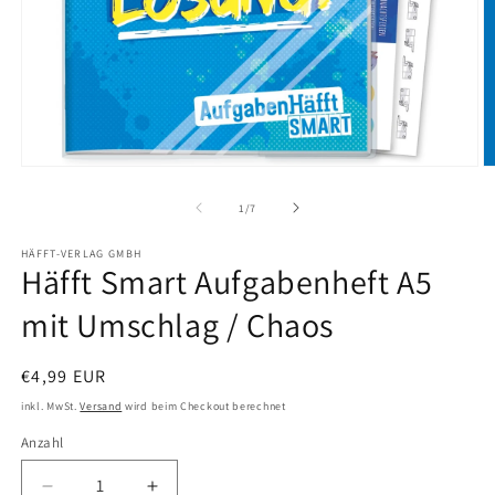
Medien
M
1
2
in
in
von
1
/
7
Modal
M
öffnen
ö
HÄFFT-VERLAG GMBH
Häfft Smart Aufgabenheft A5
mit Umschlag / Chaos
Normaler
€4,99 EUR
Preis
inkl. MwSt.
Versand
wird beim Checkout berechnet
Anzahl