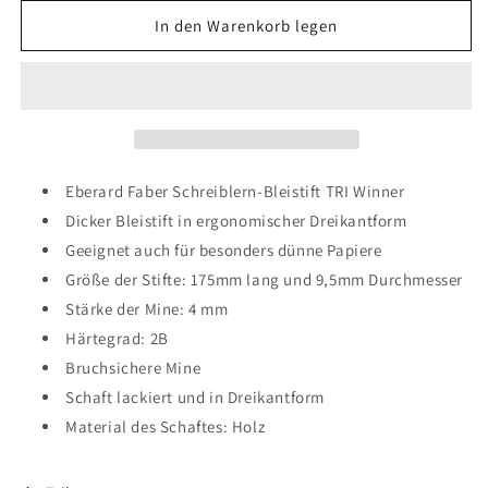
Menge
Menge
für
für
In den Warenkorb legen
Eberhard
Eberhard
Faber
Faber
TRI
TRI
Winner
Winner
Schreiblern-
Schreiblern-
Bleistift
Bleistift
2B
2B
Eberard Faber Schreiblern-Bleistift TRI Winner
Dicker Bleistift in ergonomischer Dreikantform
Geeignet auch für besonders dünne Papiere
Größe der Stifte: 175mm lang und 9,5mm Durchmesser
Stärke der Mine: 4 mm
Härtegrad: 2B
Bruchsichere Mine
Schaft lackiert und in Dreikantform
Material des Schaftes: Holz