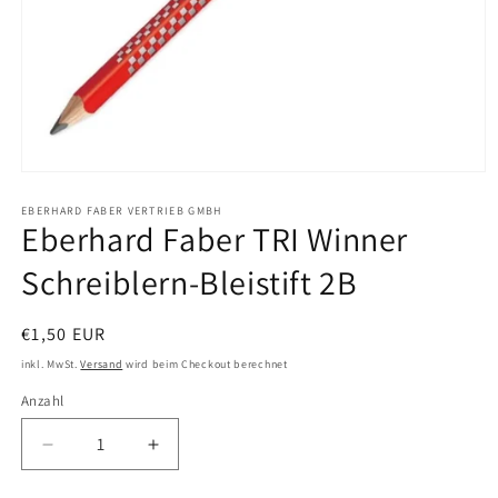
Medien
1
in
EBERHARD FABER VERTRIEB GMBH
Eberhard Faber TRI Winner
Modal
öffnen
Schreiblern-Bleistift 2B
Normaler
€1,50 EUR
Preis
inkl. MwSt.
Versand
wird beim Checkout berechnet
Anzahl
Verringere
Erhöhe
die
die