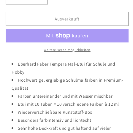
Verringere
Erhöhe
die
die
Menge
Menge
für
für
Ausverkauft
Eberhard
Eberhard
Faber
Faber
Schulmalfarben
Schulmalfarben
Tempera
Tempera
10er
10er
Weitere Bezahlmöglichkeiten
Set
Set
/
/
Eberhard Faber Tempera Mal-Etui für Schule und
12ml
12ml
Hobby
Hochwertige, ergiebige Schulmalfarben in Premium-
Qualität
Farben untereinander und mit Wasser mischbar
Etui mit 10 Tuben = 10 verschiedene Farben à 12 ml
Wiederverschließbare Kunststoff-Box
Besonders farbintensiv und lichtecht
Sehr hohe Deckkraft und gut haftend auf vielen