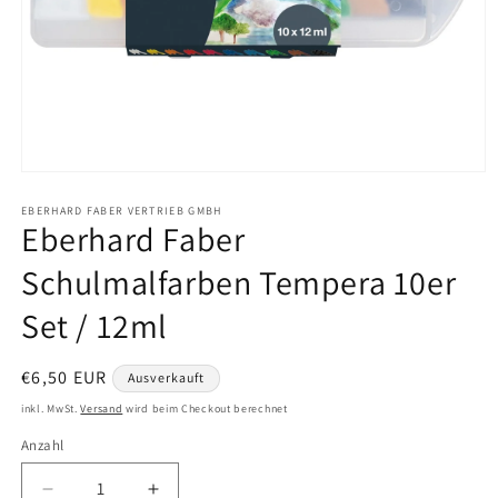
Medien
1
in
EBERHARD FABER VERTRIEB GMBH
Eberhard Faber
Modal
öffnen
Schulmalfarben Tempera 10er
Set / 12ml
Normaler
€6,50 EUR
Ausverkauft
Preis
inkl. MwSt.
Versand
wird beim Checkout berechnet
Anzahl