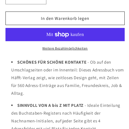
Verringere
Erhöhe
die
die
Menge
Menge
für
für
In den Warenkorb legen
Adressbuch
Adressbuch
/
/
A6+
A6+
/
/
Minty
Minty
Weitere Bezahlmöglichkeiten
Leaves
Leaves
/
/
SCHÖNES FÜR SCHÖNE KONTAKTE
- Ob auf den
Häfft-
Häfft-
Umschlagseiten oder im Innenteil: Dieses Adressbuch vom
Verlag
Verlag
Häfft-Verlag zeigt, wie zeitloses Design geht, mit Zeilen
für 560 Adress-Einträge aus Familie, Freundeskreis, Job &
Alltag.
SINNVOLL VON A bis Z MIT PLATZ
- Ideale Einteilung
des Buchstaben-Registers nach Häufigkeit der
Nachnamen-Initialen, auf jeder Seite gibt es 4
Adressfelder mit viel Platz für jeden Kontakt.