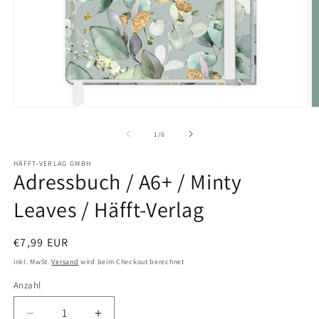
Medien
M
1
2
in
in
von
1
/
6
Modal
M
öffnen
ö
HÄFFT-VERLAG GMBH
Adressbuch / A6+ / Minty
Leaves / Häfft-Verlag
Normaler
€7,99 EUR
Preis
inkl. MwSt.
Versand
wird beim Checkout berechnet
Anzahl