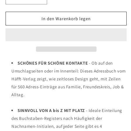
Verringere
Erhöhe
die
die
Menge
Menge
für
für
In den Warenkorb legen
Adressbuch
Adressbuch
/
/
A6+
A6+
/
/
Black
Black
Edition
Edition
/
/
SCHÖNES FÜR SCHÖNE KONTAKTE
- Ob auf den
Häfft-
Häfft-
Umschlagseiten oder im Innenteil: Dieses Adressbuch vom
Verlag
Verlag
Häfft-Verlag zeigt, wie zeitloses Design geht, mit Zeilen
für 560 Adress-Einträge aus Familie, Freundeskreis, Job &
Alltag.
SINNVOLL VON A bis Z MIT PLATZ
- Ideale Einteilung
des Buchstaben-Registers nach Häufigkeit der
Nachnamen-Initialen, auf jeder Seite gibt es 4