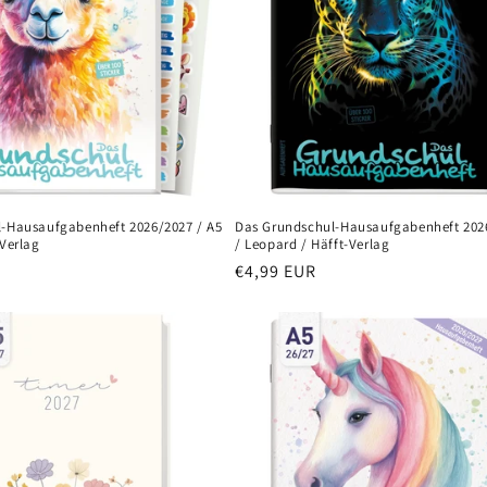
-Hausaufgabenheft 2026/2027 / A5
Das Grundschul-Hausaufgabenheft 2026
-Verlag
/ Leopard / Häfft-Verlag
Normaler
€4,99 EUR
Preis