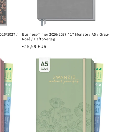
2026/2027 /
Business-Timer 2026/2027 / 17 Monate / A5 / Grau-
Rosé / Häfft-Verlag
Normaler
€15,99 EUR
Preis