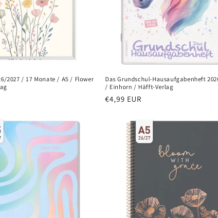
6/2027 / 17 Monate / A5 / Flower
Das Grundschul-Hausaufgabenheft 2026
lag
/ Einhorn / Häfft-Verlag
Normaler
€4,99 EUR
Preis