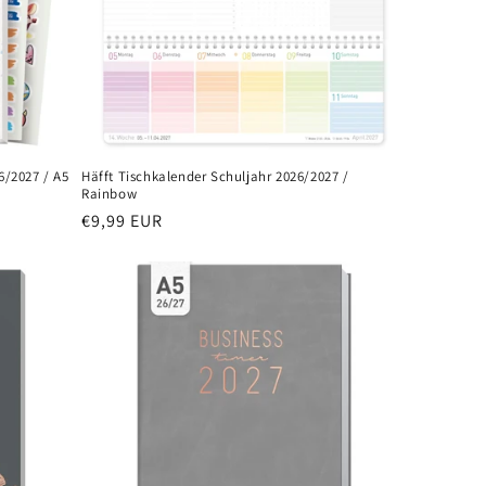
/2027 / A5
Häfft Tischkalender Schuljahr 2026/2027 /
Rainbow
Normaler
€9,99 EUR
Preis