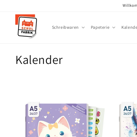
Direkt
Willkom
zum
Inhalt
Schreibwaren
Papeterie
Kalend
K
Kalender
a
t
e
g