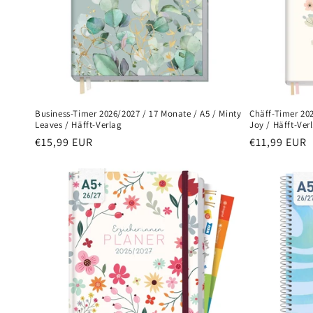
Business-Timer 2026/2027 / 17 Monate / A5 / Minty
Chäff-Timer 202
Leaves / Häfft-Verlag
Joy / Häfft-Ver
Normaler
€15,99 EUR
Normaler
€11,99 EUR
Preis
Preis