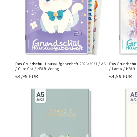
o
r
i
e
:
Das Grundschul-Hausaufgabenheft 2026/2027 / A5
Das Grundschul
/ Cute Cat / Häfft-Verlag
/ Lama / Häfft
Normaler
€4,99 EUR
Normaler
€4,99 EUR
Preis
Preis