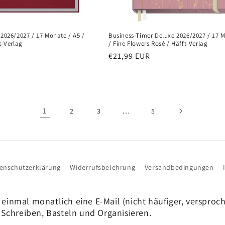
2026/2027 / 17 Monate / A5 /
Business-Timer Deluxe 2026/2027 / 17 
t-Verlag
/ Fine Flowers Rosé / Häfft-Verlag
Normaler
€21,99 EUR
Preis
1
…
2
3
5
enschutzerklärung
Widerrufsbelehrung
Versandbedingungen
 einmal monatlich eine E-Mail (nicht häufiger, versproc
Schreiben, Basteln und Organisieren.