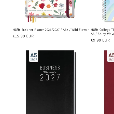
Häfft Erzieher-Planer 2026/2027 / A5+ / Wild Flower
Häfft College-T
A5 / Shiny Wave
Normaler
€15,99 EUR
Normaler
€9,99 EUR
Preis
Preis