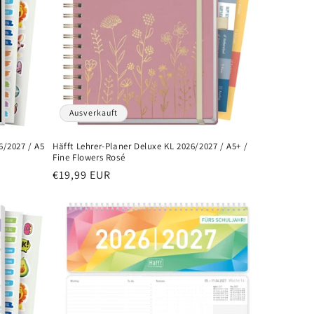
Ausverkauft
/2027 / A5
Häfft Lehrer-Planer Deluxe KL 2026/2027 / A5+ /
Fine Flowers Rosé
Normaler
€19,99 EUR
Preis