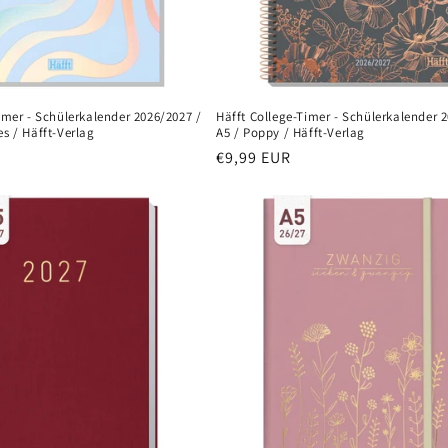
imer - Schülerkalender 2026/2027 /
Häfft College-Timer - Schülerkalender 
s / Häfft-Verlag
A5 / Poppy / Häfft-Verlag
Normaler
€9,99 EUR
Preis