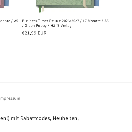
Monate / A5
Business-Timer Deluxe 2026/2027 / 17 Monate / A5
/ Green Poppy / Häfft-Verlag
Normaler
€21,99 EUR
Preis
Impressum
hen!) mit Rabattcodes, Neuheiten,